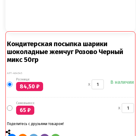
Кондитерская посыпка шарики
шоколадные жемчуг Розово Черный
микс 50гр
АРТ-484545
Розница:
В наличии
x
84,50
₽
Самовывоз:
x
65
₽
Поделитесь с друзьями товаром!