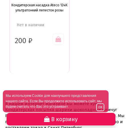
Кондитерская насадка Ateco 124К
ультратонкий лепесток розы
Нет в наличии
200
₽
Мы используем Cookie для наилучшего представления
нашего сайта. Если Вы продолжите использовать сайт, мы
В нашем интернет магазине вы можете купить
будем считать что Вас это устраивает.
OK
Кондитерская посыпка шарики шоколадные жемчуг
Розово Черный микс 50гр
. Цены вас приятно удивят. Мы
В корзину
проводим не только всевозможные акции скидки, но и
доставляем товар в Санкт Петербург.