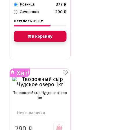
377
₽
Розница
290
₽
Самовывоз
Осталось 31 шт.
В корзину
Хит!
Творожный сыр Чудское озеро
1кг
Нет в наличии
790
₽