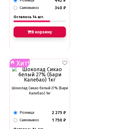
442
₽
Розница
340
₽
Самовывоз
Осталось 14 шт.
В корзину
Хит!
Шоколад Сикао белый 27% (Бари
Калебао) 1кг
2 275
₽
Розница
1 750
₽
Самовывоз