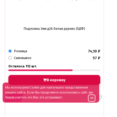
Подложка 3мм д26 белая дерево (ХДФ)
74,10
₽
Розница
57
₽
Самовывоз
Осталось 112 шт.
В корзину
Мы используем Cookie для наилучшего представления
нашего сайта. Если Вы продолжите использовать сайт, мы
Хит!
будем считать что Вас это устраивает.
OK