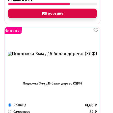
Осталось 4 шт.
Раздвижные формы для выпечки
Силиконовые формы для выпечки
Формы для выпечки
В корзину
Формы для выпечки антипригарные
Формы муссовый десерт
Шпателя ножи столики
Новинка!
Красители пищевые
Гелевые красители Americolor
Гелевые красители Chefmaster
Гелевые красители Россия (топ декор)
Жирорастворимые красители
Кандурины
Красители Kreda жирорастворимые
Красители Украса гелевые
Красители Украса жирорастворимые
Красители гелевые Kreda
Красители распылители
Подложка 3мм д16 белая дерево (ХДФ)
Пищевая гуашь
Пищевые глиттеры
Сверкающие красители Metallic
Сухие красители высокого качества
41,60
₽
Розница
Съедобные фломастеры карандаши
32
₽
Самовывоз