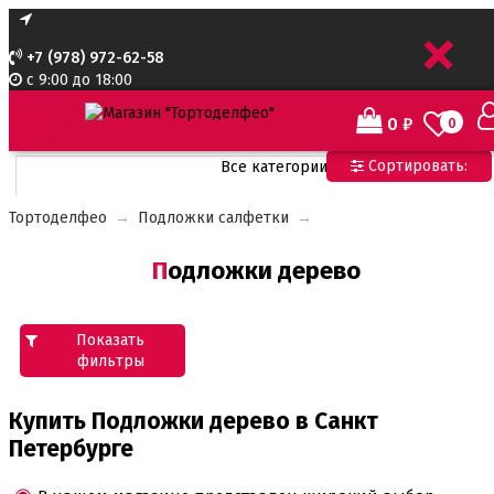
+
+7 (978) 972-62-58
с 9:00 до 18:00
0
₽
0
Сортировать:
Все категории
Все категории
Тортоделфео
→
Подложки салфетки
→
Все для тортов по Акции
Адаптеры для кондитерского мешка
Подложки дерево
Ароматизаторы пищевые
Ароматизаторы Criamo 30 мл
Ароматизаторы TPA 10мл
Ароматизаторы Украса
Показать
Ароматизаторы пищевые жидкие Flavor Art 10мл
фильтры
Ванильная паста
Безе маршмеллоу мармелад
Купить Подложки дерево в Санкт
Бордюрная лента для тортов
Петербурге
Бумажные формы
Вафельные картинки