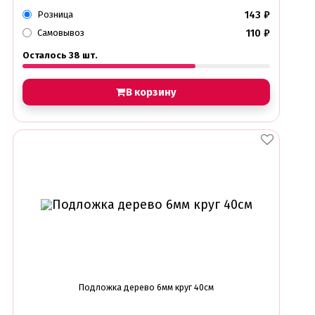
Сольерки
143
₽
Розница
110
₽
Самовывоз
Сахарное драже
Свечи для праздника
Осталось 38 шт.
Силиконовые формы
Сливки для торта и крем чиз
Сублимированные ягоды и фрукты
В корзину
Сушеные цветы
Сырье кондитерское
Топперы
Украшения для торта
Вафельные цветы
Кондитерская посыпка
Кондитерские посыпки МИКС
Кондитерские посыпки Россия
Кондитерские посыпки звезды
Кондитерские посыпки сахар
Кондитерские посыпки сердце
Кондитерские посыпки шарики
Сахарные и шоколадные фигурки
Подложка дерево 6мм круг 40см
Сахарные цветы и кружево