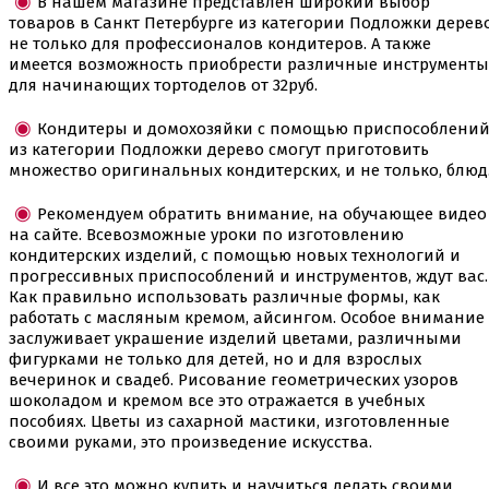
В нашем магазине представлен широкий выбор
Вафельные рожки
товаров в Санкт Петербурге из категории Подложки дерев
Все для МАКАРУНС
не только для профессионалов кондитеров. А также
Все для кейк попсов
имеется возможность приобрести различные инструменты
Все для кексов и маффинов
для начинающих тортоделов от 32руб.
Подставки под кексы
Украшения и инструмент для кексов маффинов
Кондитеры и домохозяйки с помощью приспособлени
Упаковка для кексов
из категории Подложки дерево смогут приготовить
Формы бумажные тарталетки
множество оригинальных кондитерских, и не только, блюд
Все для пищевого принтера
Все для пряников и печенья
Рекомендуем обратить внимание, на обучающее видео
3д печать эксклюзивных форм для пряников
на сайте. Всевозможные уроки по изготовлению
Формы для пряников
кондитерских изделий, с помощью новых технологий и
прогрессивных приспособлений и инструментов, ждут вас.
Как правильно использовать различные формы, как
Все для шоколада и конфет
работать с масляным кремом, айсингом. Особое внимание
Всё для праздника
заслуживает украшение изделий цветами, различными
Вырубки для пряников
фигурками не только для детей, но и для взрослых
Изготовление цветов (пищевая флористика)
вечеринок и свадеб. Рисование геометрических узоров
Инструменты для мастики и марципана
шоколадом и кремом все это отражается в учебных
Инструменты для моделирования
пособиях. Цветы из сахарной мастики, изготовленные
Плунжеры вырубки штампы для мастики
своими руками, это произведение искусства.
Силиконовые молды
Скалки
Текстурные листы и коврики
И все это можно купить и научиться делать своими