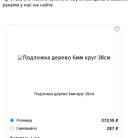
Утюжки
руками у нас на сайте.
Коврики армированные
Коврики силиконовые для выпечки
Кольцо резак
Кондитерские лопатки
Кондитерские наборы
Кондитерские розы
Кондитерский желатин
Кондитерский инвентарь
Венчики кисточки лопатки струны делители сито и
др
Все для работы с кремом
Кондитерские мешки
Кондитерские насадки
Миски и поддоны
Подложка дерево 6мм круг 38см
Переходники, гвоздики
Шприцы кондитерские
Коврики, пергамент
373,10
₽
Розница
Кондитерские наклейки
Леденцы Мороженое Мармелад
287
₽
Самовывоз
Ленты атласные, шпагат ,тишью