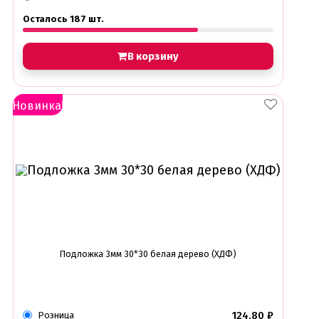
Креманки, Топпинги, Сиропы, Формы для мороженого
Осталось 187 шт.
Креманки
Топпинги, сиропы
Формы для мороженного
В корзину
Мастика Марципан Паста для лепки
Мастика для торта
Новинка!
Наборы для моделирования
Наборы плунжеров
Новинки в магазине Тортодел
Ножи для кондитера
Оптом товары для кондитеров
Оранжевые красители
ПП Десерты
Пакеты
Пасха
Пищевая печать на принтере
Ангелочки
Подложка 3мм 30*30 белая дерево (ХДФ)
Детская фото печать
Фото печать
1 сентября, День учителя
14 февраля, день влюбленных
Амонг ас, Бравл старс, Майнкрафт
124,80
₽
Розница