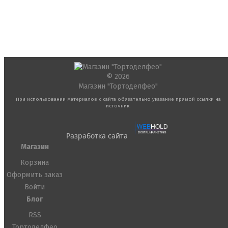
© 2026
Магазин "Тортоделфео"
При использовании материалов с сайта обязательно указание прямой ссылки на
источник.
Разработка сайта
Магазин
Корзина
Оформить заказ
Войти
Блог
RSS
Тортоделфео