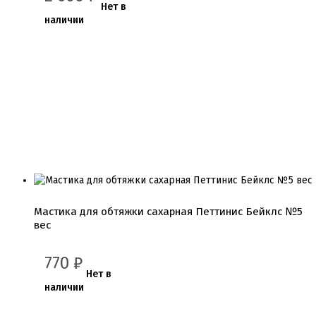
Нет в
Хиты продаж от кондитеров
наличии
Цветная глазурь
Шоколад Глазурь
Глазурь для кондитеров
Шоколад для кондитеров
Электроника
Найти
Мастика для обтяжки сахарная Петтинис Бейклс №5
вес
770
₽
Нет в
наличии