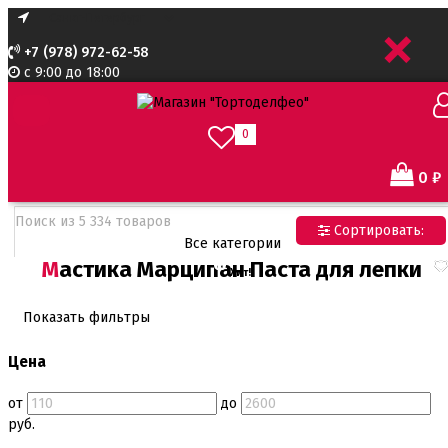
+
+7 (978) 972-62-58
с 9:00 до 18:00
0
0
₽
Сортировать:
Все категории
Мастика Марципан Паста для лепки
Хит!
Все категории
Все для тортов по Акции
Адаптеры для кондитерского мешка
Показать фильтры
Ароматизаторы пищевые
Ароматизаторы Criamo 30 мл
Цена
Ароматизаторы TPA 10мл
Ароматизаторы Украса
от
до
Ароматизаторы пищевые жидкие Flavor Art 10мл
руб.
Ванильная паста