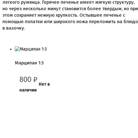
Детская фото печать
легкого румянца. Горячее печенье имеет мягкую структуру,
Фото печать
но через несколько минут становится более твердым, но при
1 сентября, День учителя
этом сохраняет нежную хрупкость. Остывшее печенье с
14 февраля, день влюбленных
помощью лопатки или широкого ножа переложить на блюдо
Амонг ас, Бравл старс, Майнкрафт
в вазочку.
Бабочки Съедобная печать
Для мужчин
Единороги
Из фильмов
Капкейки
Куклы Лол
Марципан 1:3
Маме
Машинки, тачки
Мультики разные
800
₽
Новый Год, Рождество
Нет в
Поп-Арт
наличии
Тик-Ток, Лайки
Хэллоуин
Пищевые блестки
Подложки салфетки
Пенопластовые подложки
Подложки 0,8мм
Подложки 1,5мм