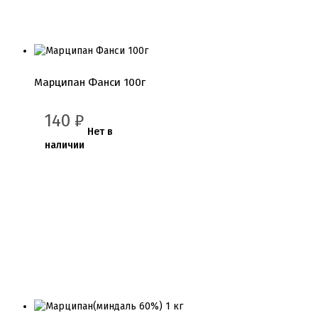
Подложки 2,5мм
Подложки 3,2мм
Подложки дерево
Подложки от 10шт
Салфетки
Сольерки
Марципан Фанси 100г
Сахарное драже
Свечи для праздника
140
₽
Силиконовые формы
Нет в
Сливки для торта и крем чиз
наличии
Сублимированные ягоды и фрукты
Сушеные цветы
Сырье кондитерское
Топперы
Украшения для торта
Вафельные цветы
Кондитерская посыпка
Кондитерские посыпки МИКС
Кондитерские посыпки Россия
Кондитерские посыпки звезды
Кондитерские посыпки сахар
Кондитерские посыпки сердце