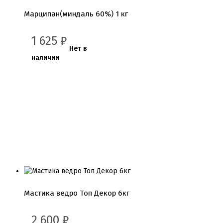
Кондитерские посыпки шарики
Марципан(миндаль 60%) 1 кг
Сахарные и шоколадные фигурки
Сахарные цветы и кружево
1 625
₽
Нет в
Трафареты
наличии
Упаковка для выпечки
Бумажный наполнитель для подарков
Упаковка для кексов
Упаковка для конфет и шоколада
Упаковка для макарунс
Упаковка для муссовых десертов
Упаковка для подарков
Упаковка для пряников
Упаковка для тортов
Упаковка на вынос
Упаковка пластик
Упаковки eco tabox
Формы для евродесерта
Формы для кексов
Мастика ведро Топ Декор 6кг
Формы для шоколада
Фруктовая глазурь
2 600
₽
Фруктовое пюре