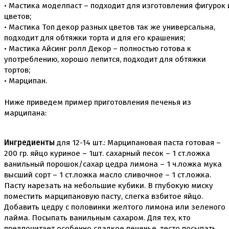
• Мастика моделпаст – подходит для изготовления фигурок 
Коврики, пергамент
цветов;
Кондитерские наклейки
• Мастика Топ декор разных цветов так же универсальна,
Леденцы Мороженое Мармелад
подходит для обтяжки торта и для его крашения;
Ленты атласные, шпагат ,тишью
• Мастика Айсинг ролл Декор – полностью готова к
Раздвижные формы для выпечки
употреблению, хорошо лепится, подходит для обтяжки
Силиконовые формы для выпечки
Формы для выпечки
тортов;
Формы для выпечки антипригарные
• Марципан.
Формы муссовый десерт
Шпателя ножи столики
Ниже приведем пример приготовления печенья из
марципана:
Красители пищевые
Гелевые красители Americolor
Гелевые красители Chefmaster
Ингредиенты
для 12-14 шт.: Марципановая паста готовая –
Гелевые красители Россия (топ декор)
200 гр. яйцо куриное – 1шт. сахарный песок – 1 ст.ложка
Жирорастворимые красители
ванильный порошок/сахар цедра лимона – 1 ч.ложка мука
Кандурины
высший сорт – 1 ст.ложка масло сливочное – 1 ст.ложка.
Красители Kreda жирорастворимые
Пасту нарезать на небольшие кубики. В глубокую миску
Красители Украса гелевые
Красители Украса жирорастворимые
поместить марципановую пасту, слегка взбитое яйцо.
Красители гелевые Kreda
Добавить цедру с половинки желтого лимона или зеленого
Красители распылители
лайма. Посыпать ванильным сахаром. Для тех, кто
Пищевая гуашь
предпочитает особенно сладкое печенье, тесто посыпать