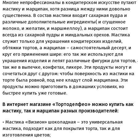
Многие непрофессионалы в кондитерском искусстве путают
Инструменты для моделирования
мастику и марципан, хотя разница между ними довольно
Плунжеры вырубки штампы для мастики
Силиконовые молды
существенна. В состав мастики входит сахарная пудра и
Скалки
различные дополнительные ингредиенты( и сгущенное
Текстурные листы и коврики
молоко, и желатин, и маршмеллоу), а марципан состоит
Утюжки
всегда из сахарной пудры и миндальных орехов. Мастика
служит только для украшения кондитерских изделий,
Коврики армированные
обтяжки тортов, а марципан – самостоятельный десерт, и
Коврики силиконовые для выпечки
круг его применения шире: его так же используют для
Кольцо резак
украшения изделия и лепят различные фигурки для тортов, 
Кондитерские лопатки
так же в выпечке, конфетах, ликере. Эти продукты могут и
Кондитерские наборы
сочетаться друг с другом: чтобы поверхность из мастики на
Кондитерские розы
Кондитерский желатин
торте была ровной, под нее кладут слой марципана. Эти
Кондитерский инвентарь
продукты можно приготовить в домашних условиях, но
Венчики кисточки лопатки струны делители сито и
быстрее купить уже готовые.
др
Все для работы с кремом
В интернет магазине «Тортоделфео» можно купить как
Кондитерские мешки
мастику, так и марципан разных производителей:
Кондитерские насадки
Миски и поддоны
• Мастика «Визион» шоколадная – это универсальная
Переходники, гвоздики
мастика, подходит как для покрытия торта, так и для
Шприцы кондитерские
изготовления цветов;