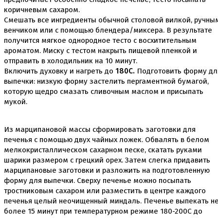
Пищевые глиттеры
коричневым сахаром.
Сверкающие красители Metallic
Смешать все ингредиенты обычной столовой вилкой, ручны
Сухие красители высокого качества
венчиком или с помощью блендера/миксера. В результате
Съедобные фломастеры карандаши
получится мягкое однородное тесто с восхитительным
ароматом. Миску с тестом накрыть пищевой пленкой и
Креманки, Топпинги, Сиропы, Формы для мороженого
отправить в холодильник на 10 минут.
Креманки
Топпинги, сиропы
Включить духовку и нагреть до
180С.
Подготовить форму дл
Формы для мороженного
выпечки: низкую форму застелить пергаментной бумагой,
которую щедро смазать сливочным маслом и присыпать
Мастика Марципан Паста для лепки
мукой.
Мастика для торта
Наборы для моделирования
Наборы плунжеров
Из марципановой массы сформировать заготовки для
Новинки в магазине Тортодел
печенья с помощью двух чайных ложек. Обвалять в белом
Ножи для кондитера
мелкокристаллическом сахарном песке, скатать руками
Оптом товары для кондитеров
шарики размером с грецкий орех. Затем слегка придавить
Оранжевые красители
марципановые заготовки и разложить на подготовленную
ПП Десерты
форму для выпечки. Сверху печенье можно посыпать
Пакеты
тростниковым сахаром или разместить в центре каждого
Пасха
Пищевая печать на принтере
печенья целый неочищенный миндаль. Печенье выпекать н
Ангелочки
более 15 минут при температурном режиме 180-200С до