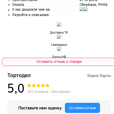
Инструменты для моделирования
Оплата
СберБанк, РНКБ
Плунжеры вырубки штампы для мастики
У нас дешевле чем на:
Силиконовые молды
Перейти к описанию
Скалки
Текстурные листы и коврики
Утюжки
Доставка ТК
Коврики армированные
Коврики силиконовые для выпечки
Самовывоз
Кольцо резак
Кондитерские лопатки
Кондитерские наборы
Почта РФ
Кондитерские розы
Оставить отзыв о товаре
Кондитерский желатин
Кондитерский инвентарь
Венчики кисточки лопатки струны делители сито и
др
Все для работы с кремом
Кондитерские мешки
Кондитерские насадки
Миски и поддоны
Переходники, гвоздики
Шприцы кондитерские