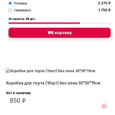
Кондитерские посыпки шарики
2 275
₽
Розница
1 750
₽
Сахарные и шоколадные фигурки
Самовывоз
Сахарные цветы и кружево
Осталось 18 шт.
Трафареты
Упаковка для выпечки
В корзину
Бумажный наполнитель для подарков
Упаковка для кексов
Упаковка для конфет и шоколада
Упаковка для макарунс
Упаковка для муссовых десертов
Упаковка для подарков
Упаковка для пряников
Упаковка для тортов
Упаковка на вынос
Упаковка пластик
Коробка для торта (10шт) без окна 30*30*19см
Упаковки eco tabox
Нет в наличии
Формы для евродесерта
Формы для кексов
850
₽
Формы для шоколада
Фруктовая глазурь
Фруктовое пюре