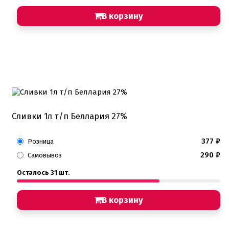
Пищевые глиттеры
Сверкающие красители Metallic
В корзину
Сухие красители высокого качества
Съедобные фломастеры карандаши
Креманки, Топпинги, Сиропы, Формы для мороженого
Креманки
Топпинги, сиропы
Формы для мороженного
Мастика Марципан Паста для лепки
Мастика для торта
Сливки 1л т/п Беллария 27%
Наборы для моделирования
Наборы плунжеров
377
₽
Розница
Новинки в магазине Тортодел
Ножи для кондитера
290
₽
Самовывоз
Оптом товары для кондитеров
Оранжевые красители
Осталось 31 шт.
ПП Десерты
Пакеты
В корзину
Пасха
Пищевая печать на принтере
Ангелочки