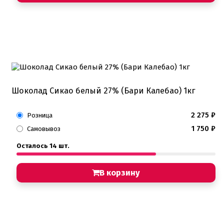
Шоколад Сикао белый 27% (Бари Калебао) 1кг
2 275
₽
Розница
1 750
₽
Самовывоз
Осталось 14 шт.
В корзину