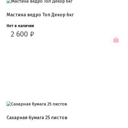
Подложки 2,5мм
Подложки 3,2мм
Подложки дерево
Мастика ведро Топ Декор 6кг
Подложки от 10шт
Салфетки
Нет в наличии
Сольерки
2 600
₽
Сахарное драже
Свечи для праздника
Силиконовые формы
Сливки для торта и крем чиз
Сублимированные ягоды и фрукты
Сушеные цветы
Сырье кондитерское
Топперы
Украшения для торта
Вафельные цветы
Кондитерская посыпка
Кондитерские посыпки МИКС
Кондитерские посыпки Россия
Кондитерские посыпки звезды
Сахарная бумага 25 листов
Кондитерские посыпки сахар
Кондитерские посыпки сердце