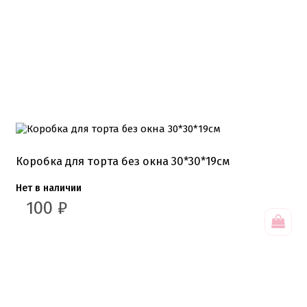
Хиты продаж от кондитеров
Цветная глазурь
Шоколад Глазурь
Глазурь для кондитеров
Шоколад для кондитеров
Электроника
Найти
Коробка для торта без окна 30*30*19см
Нет в наличии
100
₽