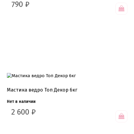
Детская фото печать
790
₽
Фото печать
1 сентября, День учителя
14 февраля, день влюбленных
Амонг ас, Бравл старс, Майнкрафт
Бабочки Съедобная печать
Для мужчин
Единороги
Из фильмов
Капкейки
Куклы Лол
Маме
Машинки, тачки
Мультики разные
Новый Год, Рождество
Поп-Арт
Мастика ведро Топ Декор 6кг
Тик-Ток, Лайки
Хэллоуин
Нет в наличии
Пищевые блестки
2 600
₽
Подложки салфетки
Пенопластовые подложки
Подложки 0,8мм
Подложки 1,5мм