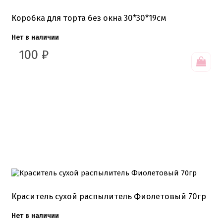
Хиты продаж от кондитеров
Цветная глазурь
Коробка для торта без окна 30*30*19см
Шоколад Глазурь
Глазурь для кондитеров
Нет в наличии
Шоколад для кондитеров
100
₽
Электроника
Найти
Краситель сухой распылитель Фиолетовый 70гр
Нет в наличии