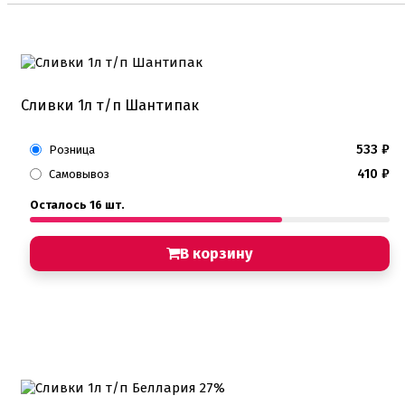
Коврики, пергамент
Кондитерские наклейки
Леденцы Мороженое Мармелад
Ленты атласные, шпагат ,тишью
Раздвижные формы для выпечки
Сливки 1л т/п Шантипак
Силиконовые формы для выпечки
Формы для выпечки
Формы для выпечки антипригарные
533
₽
Розница
Формы муссовый десерт
410
₽
Шпателя ножи столики
Самовывоз
Осталось 16 шт.
Красители пищевые
Гелевые красители Americolor
Гелевые красители Chefmaster
В корзину
Гелевые красители Россия (топ декор)
Жирорастворимые красители
Кандурины
Красители Kreda жирорастворимые
Красители Украса гелевые
Красители Украса жирорастворимые
Красители гелевые Kreda
Красители распылители
Пищевая гуашь