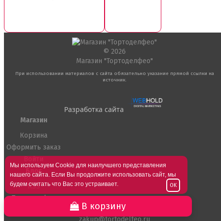
© 2026
Магазин "Тортоделфео"
При использовании материалов с сайта обязательно указание прямой ссылки на
источник.
Разработка сайта
Магазин
Корзина
Оформить заказ
Войти
Мы используем Cookie для наилучшего представления
Блог
нашего сайта. Если Вы продолжите использовать сайт, мы
будем считать что Вас это устраивает.
RSS
OK
Тортоделфео
В корзину
МЫ В СОЦ.СЕТЯХ
zakup@tortodelfeo.ru