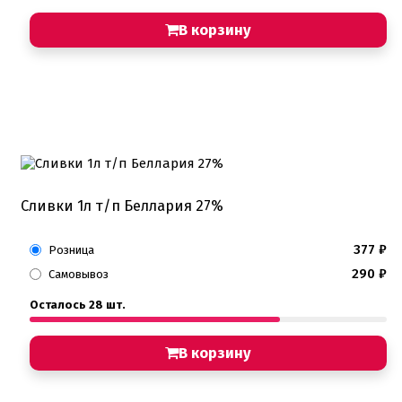
Пищевые глиттеры
Сверкающие красители Metallic
В корзину
Сухие красители высокого качества
Съедобные фломастеры карандаши
Креманки, Топпинги, Сиропы, Формы для мороженого
Креманки
Топпинги, сиропы
Формы для мороженного
Мастика Марципан Паста для лепки
Мастика для торта
Сливки 1л т/п Беллария 27%
Наборы для моделирования
Наборы плунжеров
377
₽
Новинки в магазине Тортодел
Розница
Ножи для кондитера
290
₽
Самовывоз
Оптом товары для кондитеров
Оранжевые красители
Осталось 28 шт.
ПП Десерты
Пакеты
В корзину
Пасха
Пищевая печать на принтере
Ангелочки