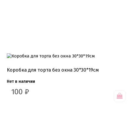
Хиты продаж от кондитеров
Цветная глазурь
Шоколад Глазурь
Глазурь для кондитеров
Шоколад для кондитеров
Электроника
Найти
Коробка для торта без окна 30*30*19см
Нет в наличии
100
₽