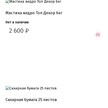
Подложки 2,5мм
Подложки 3,2мм
Подложки дерево
Мастика ведро Топ Декор 6кг
Подложки от 10шт
Салфетки
Нет в наличии
Сольерки
2 600
₽
Сахарное драже
Свечи для праздника
Силиконовые формы
Сливки для торта и крем чиз
Сублимированные ягоды и фрукты
Сушеные цветы
Сырье кондитерское
Топперы
Украшения для торта
Вафельные цветы
Кондитерская посыпка
Кондитерские посыпки МИКС
Кондитерские посыпки Россия
Кондитерские посыпки звезды
Кондитерские посыпки сахар
Сахарная бумага 25 листов
Кондитерские посыпки сердце