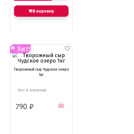
Бабочки Съедобная печать
Для мужчин
В корзину
Единороги
Из фильмов
Капкейки
Куклы Лол
Маме
Машинки, тачки
Мультики разные
Хит!
Новый Год, Рождество
Поп-Арт
Тик-Ток, Лайки
Творожный сыр Чудское озеро
Хэллоуин
1кг
Пищевые блестки
Подложки салфетки
Нет в наличии
Пенопластовые подложки
Подложки 0,8мм
Подложки 1,5мм
790
₽
Подложки 2,5мм
Подложки 3,2мм
Подложки дерево
Подложки от 10шт
Салфетки