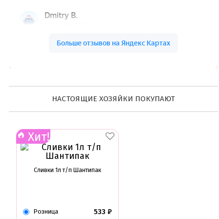
Раздвижные формы для выпечки
Силиконовые формы для выпечки
Формы для выпечки
Формы для выпечки антипригарные
Формы муссовый десерт
Шпателя ножи столики
Красители пищевые
Гелевые красители Americolor
Гелевые красители Chefmaster
Гелевые красители Россия (топ декор)
НАСТОЯЩИЕ ХОЗЯЙКИ ПОКУПАЮТ
Жирорастворимые красители
Кандурины
Красители Kreda жирорастворимые
Красители Украса гелевые
Хит!
Красители Украса жирорастворимые
Красители гелевые Kreda
Красители распылители
Пищевая гуашь
Сливки 1л т/п Шантипак
Пищевые глиттеры
Сверкающие красители Metallic
Сухие красители высокого качества
Съедобные фломастеры карандаши
533
₽
Розница