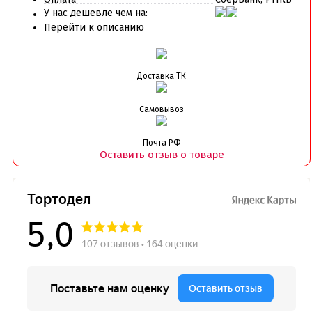
Утюжки
У нас дешевле чем на:
Перейти к описанию
Коврики армированные
Коврики силиконовые для выпечки
Кольцо резак
Кондитерские лопатки
Доставка ТК
Кондитерские наборы
Кондитерские розы
Самовывоз
Кондитерский желатин
Кондитерский инвентарь
Венчики кисточки лопатки струны делители сито и
Почта РФ
Оставить отзыв о товаре
др
Все для работы с кремом
Кондитерские мешки
Кондитерские насадки
Миски и поддоны
Переходники, гвоздики
Шприцы кондитерские
Коврики, пергамент
Кондитерские наклейки
Леденцы Мороженое Мармелад
Ленты атласные, шпагат ,тишью