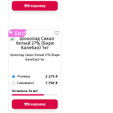
В корзину
Хит!
Шоколад Сикао белый 27% (Бари
Калебао) 1кг
2 275
₽
Розница
1 750
₽
Самовывоз
Осталось 14 шт.
В корзину