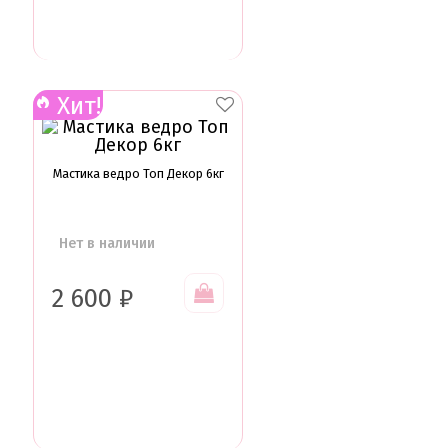
Сольерки
Сахарное драже
Свечи для праздника
Силиконовые формы
Хит!
Сливки для торта и крем чиз
Сублимированные ягоды и фрукты
Сушеные цветы
Сырье кондитерское
Мастика ведро Топ Декор 6кг
Топперы
Украшения для торта
Вафельные цветы
Кондитерская посыпка
Нет в наличии
Кондитерские посыпки МИКС
Кондитерские посыпки Россия
2 600
₽
Кондитерские посыпки звезды
Кондитерские посыпки сахар
Кондитерские посыпки сердце
Кондитерские посыпки шарики
Сахарные и шоколадные фигурки
Сахарные цветы и кружево