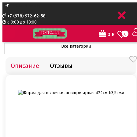
+
+7 (978) 972-62-58
с 9:00 до 18:00
0
₽
0
Все категории
Все категории
Все для тортов по Акции
Описание
Отзывы
Адаптеры для кондитерского мешка
Ароматизаторы пищевые
Ароматизаторы Criamo 30 мл
Ароматизаторы TPA 10мл
Ароматизаторы Украса
Ароматизаторы пищевые жидкие Flavor Art 10мл
Ванильная паста
Безе маршмеллоу мармелад
Бордюрная лента для тортов
Бумажные формы
Вафельные картинки