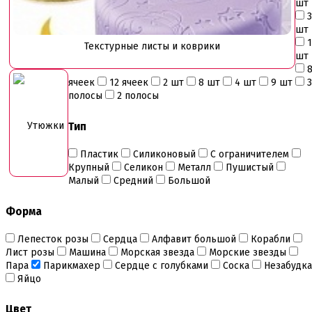
шт
Инструменты для моделирования
3
Плунжеры вырубки штампы для мастики
шт
Силиконовые молды
1
Текстурные листы и коврики
Скалки
шт
Текстурные листы и коврики
Утюжки
ячеек
12 ячеек
2 шт
8 шт
4 шт
9 шт
3
полосы
2 полосы
Коврики армированные
Коврики силиконовые для выпечки
Утюжки
Тип
Кольцо резак
Кондитерские лопатки
Кондитерские наборы
Пластик
Силиконовый
С ограничителем
Кондитерские розы
Крупный
Селикон
Металл
Пушистый
Кондитерский желатин
Малый
Средний
Большой
Кондитерский инвентарь
Венчики кисточки лопатки струны делители сито и
Форма
др
Все для работы с кремом
Лепесток розы
Сердца
Алфавит большой
Корабли
Кондитерские мешки
Лист розы
Машина
Морская звезда
Морские звезды
Кондитерские насадки
Пара
Парикмахер
Сердце с голубками
Соска
Незабудка
Миски и поддоны
Яйцо
Переходники, гвоздики
Шприцы кондитерские
Цвет