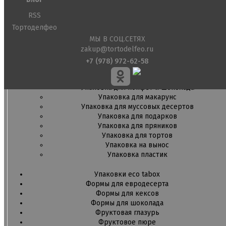
Кондитерские посыпки шарики
RSS
Сахарные и шоколадные фигурки
Тортоделфео
Сахарные цветы и кружево
МЫ В СОЦ.СЕТЯХ
zakup@tortodelfeo.ru
Трафареты
Упаковка для выпечки
+7 (978) 972-62-58
Бумажный наполнитель для подарков
Упаковка для кексов
Упаковка для конфет и шоколада
Упаковка для макарунс
Упаковка для муссовых десертов
Упаковка для подарков
Упаковка для пряников
Упаковка для тортов
Упаковка на вынос
Упаковка пластик
Упаковки eco tabox
Формы для евродесерта
Формы для кексов
Формы для шоколада
Фруктовая глазурь
Фруктовое пюре