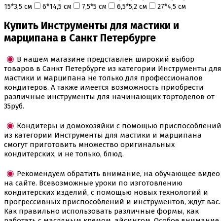
Пищевые глиттеры
15*3,5 см
6*14,5 см
7,5*5 см
6,5*5,2 см
27*4,5 см
Сверкающие красители Metallic
Купить Инструменты для мастики и
Сухие красители высокого качества
Съедобные фломастеры карандаши
марципана в Санкт Петербурге
Креманки, Топпинги, Сиропы, Формы для мороженого
В нашем магазине представлен широкий выбор
Креманки
товаров в Санкт Петербурге из категории Инструменты дл
Топпинги, сиропы
мастики и марципана не только для профессионалов
Формы для мороженного
кондитеров. А также имеется возможность приобрести
различные инструменты для начинающих тортоделов от
Мастика Марципан Паста для лепки
35руб.
Мастика для торта
Наборы для моделирования
Кондитеры и домохозяйки с помощью приспособлени
Наборы плунжеров
из категории Инструменты для мастики и марципана
Новинки в магазине Тортодел
смогут приготовить множество оригинальных
Ножи для кондитера
кондитерских, и не только, блюд.
Оптом товары для кондитеров
Оранжевые красители
Рекомендуем обратить внимание, на обучающее видео
ПП Десерты
на сайте. Всевозможные уроки по изготовлению
Пакеты
кондитерских изделий, с помощью новых технологий и
Пасха
прогрессивных приспособлений и инструментов, ждут вас.
Пищевая печать на принтере
Как правильно использовать различные формы, как
Ангелочки
работать с масляным кремом, айсингом. Особое внимание