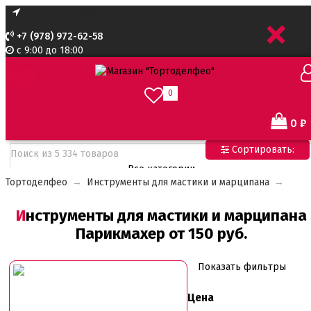
+
+7 (978) 972-62-58
с 9:00 до 18:00
0
0
₽
Сортировать:
Все категории
Тортоделфео
→
Инструменты для мастики и марципана
→
Все категории
Все для тортов по Акции
Инструменты для мастики и марципана
Адаптеры для кондитерского мешка
Парикмахер от 150 руб.
Ароматизаторы пищевые
Ароматизаторы Criamo 30 мл
Ароматизаторы TPA 10мл
Показать фильтры
Ароматизаторы Украса
Ароматизаторы пищевые жидкие Flavor Art 10мл
Цена
Ванильная паста