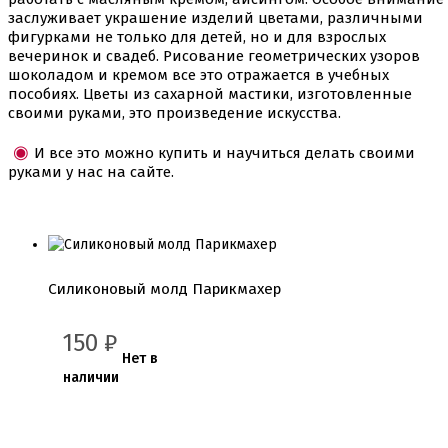
Детская фото печать
заслуживает украшение изделий цветами, различными
Фото печать
фигурками не только для детей, но и для взрослых
1 сентября, День учителя
вечеринок и свадеб. Рисование геометрических узоров
14 февраля, день влюбленных
шоколадом и кремом все это отражается в учебных
Амонг ас, Бравл старс, Майнкрафт
пособиях. Цветы из сахарной мастики, изготовленные
Бабочки Съедобная печать
своими руками, это произведение искусства.
Для мужчин
Единороги
И все это можно купить и научиться делать своими
Из фильмов
руками у нас на сайте.
Капкейки
Куклы Лол
Маме
Машинки, тачки
Мультики разные
Новый Год, Рождество
Поп-Арт
Силиконовый молд Парикмахер
Тик-Ток, Лайки
Хэллоуин
150
₽
Нет в
Пищевые блестки
наличии
Подложки салфетки
Пенопластовые подложки
Подложки 0,8мм
Подложки 1,5мм