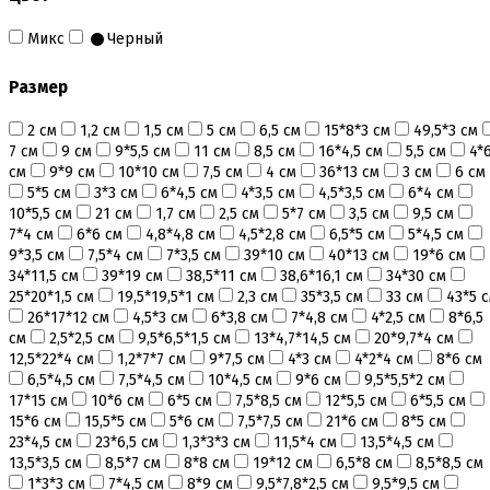
Коврики, пергамент
Микс
Черный
Кондитерские наклейки
Леденцы Мороженое Мармелад
Ленты атласные, шпагат ,тишью
Размер
Раздвижные формы для выпечки
Силиконовые формы для выпечки
2 см
1,2 см
1,5 см
5 см
6,5 см
15*8*3 см
49,5*3 см
Формы для выпечки
7 см
9 см
9*5,5 см
11 см
8,5 см
16*4,5 см
5,5 см
4*
Формы для выпечки антипригарные
см
9*9 см
10*10 см
7,5 см
4 см
36*13 см
3 см
6 см
Формы муссовый десерт
5*5 см
3*3 см
6*4,5 см
4*3,5 см
4,5*3,5 см
6*4 см
Шпателя ножи столики
10*5,5 см
21 см
1,7 см
2,5 см
5*7 см
3,5 см
9,5 см
7*4 см
6*6 см
4,8*4,8 см
4,5*2,8 см
6,5*5 см
5*4,5 см
Красители пищевые
9*3,5 см
7,5*4 см
7*3,5 см
39*10 см
40*13 см
19*6 см
Гелевые красители Americolor
34*11,5 см
39*19 см
38,5*11 см
38,6*16,1 см
34*30 см
Гелевые красители Chefmaster
25*20*1,5 см
19,5*19,5*1 см
2,3 см
35*3,5 см
33 см
43*5 
Гелевые красители Россия (топ декор)
26*17*12 см
4,5*3 см
6*3,8 см
7*4,8 см
4*2,5 см
8*6,5
Жирорастворимые красители
см
2,5*2,5 см
9,5*6,5*1,5 см
13*4,7*14,5 см
20*9,7*4 см
Кандурины
12,5*22*4 см
1,2*7*7 см
9*7,5 см
4*3 см
4*2*4 см
8*6 см
Красители Kreda жирорастворимые
6,5*4,5 см
7,5*4,5 см
10*4,5 см
9*6 см
9,5*5,5*2 см
Красители Украса гелевые
17*15 см
10*6 см
6*5 см
7,5*8,5 см
12*5,5 см
6*5,5 см
Красители Украса жирорастворимые
15*6 см
15,5*5 см
5*6 см
7,5*7,5 см
21*6 см
8*5 см
Красители гелевые Kreda
23*4,5 см
23*6,5 см
1,3*3*3 см
11,5*4 см
13,5*4,5 см
Красители распылители
13,5*3,5 см
8,5*7 см
8*8 см
19*12 см
6,5*8 см
8,5*8,5 см
Пищевая гуашь
1*3*3 см
7*4,5 см
8*9 см
9,5*7,8*2,5 см
9,5*9,5 см