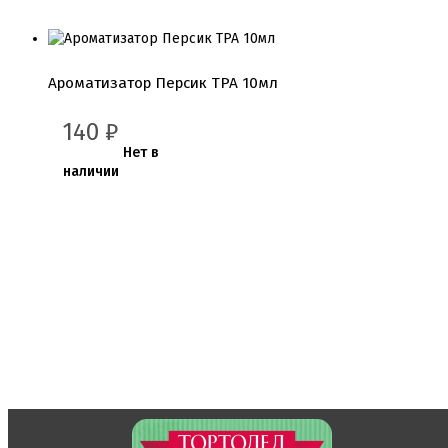
Пищевая гуашь
Пищевые глиттеры
Сверкающие красители Metallic
Сухие красители высокого качества
Ароматизатор Персик TPA 10мл
Съедобные фломастеры карандаши
Креманки, Топпинги, Сиропы, Формы для мороженого
140
₽
Креманки
Нет в
Топпинги, сиропы
наличии
Формы для мороженного
Мастика Марципан Паста для лепки
Мастика для торта
Наборы для моделирования
Наборы плунжеров
Новинки в магазине Тортодел
Ножи для кондитера
Оптом товары для кондитеров
Оранжевые красители
ПП Десерты
Пакеты
Пасха
Пищевая печать на принтере