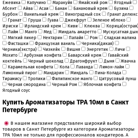
Ежевика
Капучино
Маракуйя
Ямайский ром
Ягодный
Инструменты для мастики и марципана
Абсент
Айва
Асаи
Банан
Банановый крем
Бузина
Инструменты для моделирования
Бурбон
Ванильный крем
Виноградный сок
Гранат делюкс
Плунжеры вырубки штампы для мастики
Гранат
Груша
Гуава
Джекфрут
Зеленое яблоко
Силиконовые молды
Ириски
Ирландский крем
Киви
Клюква
Корица(острая
Скалки
Лайм
Манго
Мед
Миндаль амаретто
Мускусатная дын
Текстурные листы и коврики
Мягкий ликер
Нектарин
Папайя
Ром
Сладкая малина
Утюжки
Фисташки
Французкая ваниль
Черника(дикая)
Черника(экстра)
Чизкейк
Вишня
Энергетик
Личи
Коврики армированные
Мохито
Арбузная конфета
Баварский крем
Гавайский
Коврики силиконовые для выпечки
коктейль
Черный шоколад
Драгонфрукт
Дыня
Жвачка
Кольцо резак
Карамельная конфета
Кола
Лаванда
Лимон-лайм
Кондитерские лопатки
Лимонный пирог
Мандарин
Миндаль
Пина-Колада
Кондитерские наборы
Тирамису
Тропики
Филипинское манго
Цитрусовый пунш
Кондитерские розы
Черная смородина
Черный Ром
Яблочная конфета
Кондитерский желатин
Ягодный соус
Кондитерский инвентарь
Венчики кисточки лопатки струны делители сито и
Купить Ароматизаторы TPA 10мл в Санкт
др
Петербурге
Все для работы с кремом
Кондитерские мешки
Кондитерские насадки
В нашем магазине представлен широкий выбор
Миски и поддоны
товаров в Санкт Петербурге из категории Ароматизаторы
Переходники, гвоздики
TPA 10мл не только для профессионалов кондитеров. А