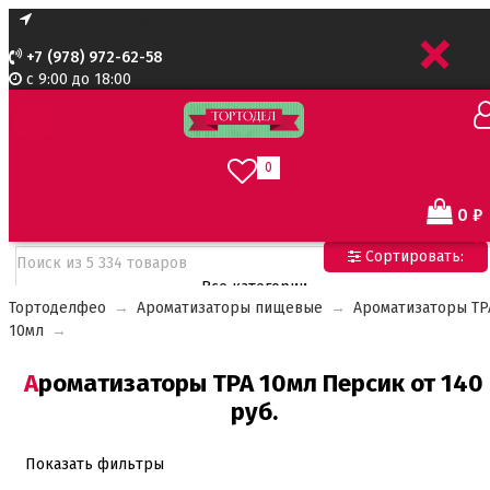
+
+7 (978) 972-62-58
с 9:00 до 18:00
0
0
₽
Сортировать:
Все категории
Тортоделфео
→
Ароматизаторы пищевые
→
Ароматизаторы TP
Все категории
10мл
→
Все для тортов по Акции
Адаптеры для кондитерского мешка
Ароматизаторы TPA 10мл Персик от 140
Ароматизаторы пищевые
Ароматизаторы Criamo 30 мл
руб.
Ароматизаторы TPA 10мл
Ароматизаторы Украса
Показать фильтры
Ароматизаторы пищевые жидкие Flavor Art 10мл
Ванильная паста