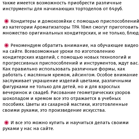
Шприцы кондитерские
также имеется возможность приобрести различные
инструменты для начинающих тортоделов от 64руб.
Коврики, пергамент
Кондитерские наклейки
Кондитеры и домохозяйки с помощью приспособлени
Леденцы Мороженое Мармелад
из категории Ароматизаторы TPA 10мл смогут приготовить
Ленты атласные, шпагат ,тишью
множество оригинальных кондитерских, и не только, блюд
Раздвижные формы для выпечки
Силиконовые формы для выпечки
Рекомендуем обратить внимание, на обучающее видео
Формы для выпечки
на сайте. Всевозможные уроки по изготовлению
Формы для выпечки антипригарные
кондитерских изделий, с помощью новых технологий и
Формы муссовый десерт
прогрессивных приспособлений и инструментов, ждут вас.
Шпателя ножи столики
Как правильно использовать различные формы, как
работать с масляным кремом, айсингом. Особое внимание
Красители пищевые
заслуживает украшение изделий цветами, различными
Гелевые красители Americolor
фигурками не только для детей, но и для взрослых
Гелевые красители Chefmaster
вечеринок и свадеб. Рисование геометрических узоров
Гелевые красители Россия (топ декор)
шоколадом и кремом все это отражается в учебных
Жирорастворимые красители
пособиях. Цветы из сахарной мастики, изготовленные
Кандурины
своими руками, это произведение искусства.
Красители Kreda жирорастворимые
Красители Украса гелевые
И все это можно купить и научиться делать своими
Красители Украса жирорастворимые
руками у нас на сайте.
Красители гелевые Kreda
Красители распылители