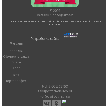
Ангелочки
Детская фото печать
Фото печать
© 2026
1 сентября, День учителя
Магазин "Тортоделфео"
14 февраля, день влюбленных
При использовании материалов с сайта обязательно указание прямой ссылки на
Амонг ас, Бравл старс, Майнкрафт
источник.
Бабочки Съедобная печать
Для мужчин
Единороги
Разработка сайта
Из фильмов
Магазин
Капкейки
Куклы Лол
Корзина
Маме
Оформить заказ
Машинки, тачки
Войти
Мультики разные
Новый Год, Рождество
Блог
Поп-Арт
RSS
Тик-Ток, Лайки
Тортоделфео
Хэллоуин
МЫ В СОЦ.СЕТЯХ
Пищевые блестки
zakup@tortodelfeo.ru
Подложки салфетки
+7 (978) 972-62-58
Пенопластовые подложки
Подложки 0,8мм