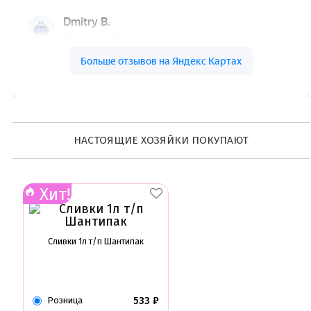
Ленты атласные, шпагат ,тишью
Раздвижные формы для выпечки
Силиконовые формы для выпечки
Формы для выпечки
Формы для выпечки антипригарные
Формы муссовый десерт
Шпателя ножи столики
Красители пищевые
Гелевые красители Americolor
НАСТОЯЩИЕ ХОЗЯЙКИ ПОКУПАЮТ
Гелевые красители Chefmaster
Гелевые красители Россия (топ декор)
Жирорастворимые красители
Кандурины
Хит!
Красители Kreda жирорастворимые
Красители Украса гелевые
Красители Украса жирорастворимые
Красители гелевые Kreda
Сливки 1л т/п Шантипак
Красители распылители
Пищевая гуашь
Пищевые глиттеры
Сверкающие красители Metallic
Сухие красители высокого качества
533
₽
Розница