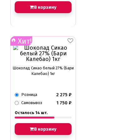
В корзину
Хит!
Шоколад Сикао белый 27% (Бари
Калебао) 1кг
2 275
₽
Розница
1 750
₽
Самовывоз
Осталось 14 шт.
В корзину