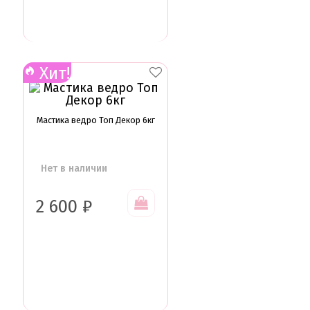
Подложки от 10шт
Салфетки
Сольерки
Сахарное драже
Свечи для праздника
Хит!
Силиконовые формы
Сливки для торта и крем чиз
Сублимированные ягоды и фрукты
Мастика ведро Топ Декор 6кг
Сушеные цветы
Сырье кондитерское
Топперы
Украшения для торта
Нет в наличии
Вафельные цветы
Кондитерская посыпка
Кондитерские посыпки МИКС
2 600
₽
Кондитерские посыпки Россия
Кондитерские посыпки звезды
Кондитерские посыпки сахар
Кондитерские посыпки сердце
Кондитерские посыпки шарики
Сахарные и шоколадные фигурки
Сахарные цветы и кружево