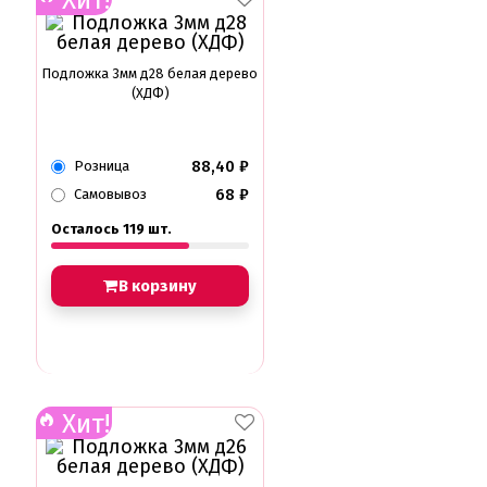
Подложка 3мм д28 белая дерево
(ХДФ)
88,40
₽
Розница
68
₽
Самовывоз
Осталось 119 шт.
В корзину
Хит!