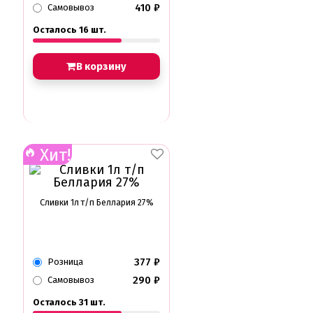
Съедобные фломастеры карандаши
410
₽
Самовывоз
Креманки, Топпинги, Сиропы, Формы для мороженого
Осталось 16 шт.
Креманки
Топпинги, сиропы
В корзину
Формы для мороженного
Мастика Марципан Паста для лепки
Мастика для торта
Наборы для моделирования
Наборы плунжеров
Новинки в магазине Тортодел
Хит!
Ножи для кондитера
Оптом товары для кондитеров
Оранжевые красители
ПП Десерты
Сливки 1л т/п Беллария 27%
Пакеты
Пасха
Пищевая печать на принтере
Ангелочки
377
₽
Розница
Детская фото печать
290
₽
Самовывоз
Фото печать
1 сентября, День учителя
Осталось 31 шт.
14 февраля, день влюбленных