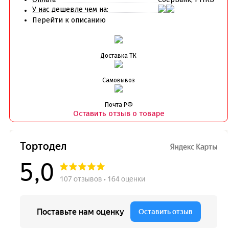
Скалки
У нас дешевле чем на:
Текстурные листы и коврики
Перейти к описанию
Утюжки
Коврики армированные
Коврики силиконовые для выпечки
Доставка ТК
Кольцо резак
Кондитерские лопатки
Кондитерские наборы
Самовывоз
Кондитерские розы
Кондитерский желатин
Почта РФ
Кондитерский инвентарь
Оставить отзыв о товаре
Венчики кисточки лопатки струны делители сито и
др
Все для работы с кремом
Кондитерские мешки
Кондитерские насадки
Миски и поддоны
Переходники, гвоздики
Шприцы кондитерские
Коврики, пергамент
Кондитерские наклейки
Леденцы Мороженое Мармелад