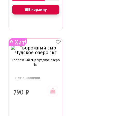
Амонг ас, Бравл старс, Майнкрафт
Бабочки Съедобная печать
В корзину
Для мужчин
Единороги
Из фильмов
Капкейки
Куклы Лол
Маме
Хит!
Машинки, тачки
Мультики разные
Новый Год, Рождество
Поп-Арт
Творожный сыр Чудское озеро
Тик-Ток, Лайки
1кг
Хэллоуин
Пищевые блестки
Нет в наличии
Подложки салфетки
Пенопластовые подложки
790
₽
Подложки 0,8мм
Подложки 1,5мм
Подложки 2,5мм
Подложки 3,2мм
Подложки дерево