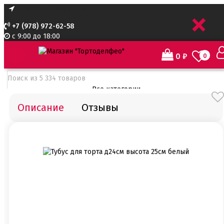
+
+7 (978) 972-62-58
с 9:00 до 18:00
0
₽
0
Все категории
Описание
Отзывы
Все категории
Все для тортов по Акции
Адаптеры для кондитерского мешка
Ароматизаторы пищевые
Ароматизаторы Criamo 30 мл
Ароматизаторы TPA 10мл
Ароматизаторы Украса
Ароматизаторы пищевые жидкие Flavor Art 10мл
Ванильная паста
Безе маршмеллоу мармелад
Бордюрная лента для тортов
Бумажные формы