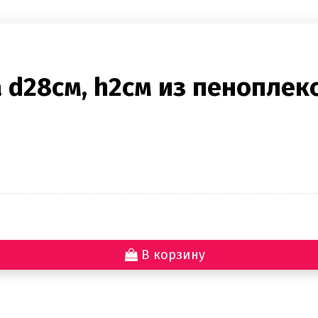
d28см, h2см из пеноплек
В корзину