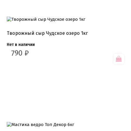
Детская фото печать
Фото печать
1 сентября, День учителя
14 февраля, день влюбленных
Амонг ас, Бравл старс, Майнкрафт
Бабочки Съедобная печать
Творожный сыр Чудское озеро 1кг
Для мужчин
Единороги
Нет в наличии
Из фильмов
Капкейки
790
₽
Куклы Лол
Маме
Машинки, тачки
Мультики разные
Новый Год, Рождество
Поп-Арт
Тик-Ток, Лайки
Хэллоуин
Пищевые блестки
Подложки салфетки
Пенопластовые подложки
Подложки 0,8мм
Подложки 1,5мм