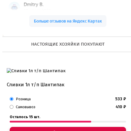
Коврики, пергамент
Кондитерские наклейки
Леденцы Мороженое Мармелад
Ленты атласные, шпагат ,тишью
Раздвижные формы для выпечки
Силиконовые формы для выпечки
Формы для выпечки
НАСТОЯЩИЕ ХОЗЯЙКИ ПОКУПАЮТ
Формы для выпечки антипригарные
Формы муссовый десерт
Шпателя ножи столики
Красители пищевые
Гелевые красители Americolor
Гелевые красители Chefmaster
Гелевые красители Россия (топ декор)
Сливки 1л т/п Шантипак
Жирорастворимые красители
Кандурины
533
₽
Розница
Красители Kreda жирорастворимые
Красители Украса гелевые
410
₽
Самовывоз
Красители Украса жирорастворимые
Осталось 15 шт.
Красители гелевые Kreda
Красители распылители
Пищевая гуашь