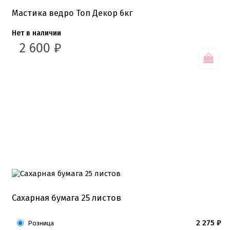
Подложки 2,5мм
Мастика ведро Топ Декор 6кг
Подложки 3,2мм
Подложки дерево
Нет в наличии
Подложки от 10шт
2 600
₽
Салфетки
Сольерки
Сахарное драже
Свечи для праздника
Силиконовые формы
Сливки для торта и крем чиз
Сублимированные ягоды и фрукты
Сушеные цветы
Сырье кондитерское
Топперы
Украшения для торта
Вафельные цветы
Кондитерская посыпка
Кондитерские посыпки МИКС
Кондитерские посыпки Россия
Сахарная бумага 25 листов
Кондитерские посыпки звезды
Кондитерские посыпки сахар
Кондитерские посыпки сердце
2 275
₽
Розница