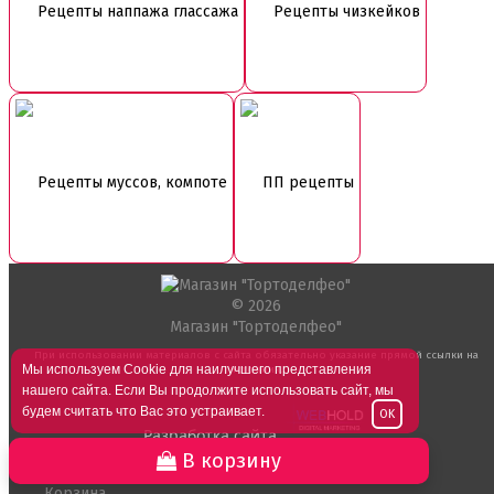
Рецепты наппажа глассажа
Рецепты чизкейков
Рецепты муссов, компоте
ПП рецепты
© 2026
Магазин "Тортоделфео"
При использовании материалов с сайта обязательно указание прямой ссылки на
Мы используем Cookie для наилучшего представления
источник.
нашего сайта. Если Вы продолжите использовать сайт, мы
будем считать что Вас это устраивает.
OK
Разработка сайта
В корзину
Магазин
Корзина