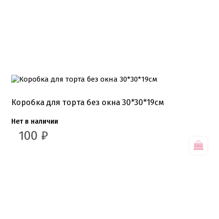
Хиты продаж от кондитеров
Цветная глазурь
Шоколад Глазурь
Глазурь для кондитеров
Шоколад для кондитеров
Электроника
Найти
Коробка для торта без окна 30*30*19см
Нет в наличии
100
₽