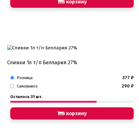
В корзину
Пищевые глиттеры
Сверкающие красители Metallic
Сухие красители высокого качества
Съедобные фломастеры карандаши
Креманки, Топпинги, Сиропы, Формы для мороженого
Креманки
Топпинги, сиропы
Формы для мороженного
Сливки 1л т/п Беллария 27%
Мастика Марципан Паста для лепки
Мастика для торта
Наборы для моделирования
377
₽
Розница
Наборы плунжеров
290
₽
Самовывоз
Новинки в магазине Тортодел
Ножи для кондитера
Осталось 31 шт.
Оптом товары для кондитеров
Оранжевые красители
ПП Десерты
В корзину
Пакеты
Пасха
Пищевая печать на принтере
Ангелочки